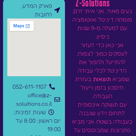
Z-Solutions
פארק המדע,
נעים מאוד, אני איתי זרם,
רחובות
מומחה דיגיטל ואוטומציה
עם למעלה מ-9 שנות
ניסיון.
אני כאן כדי לעזור
לעסקים כמוך לצמוח,
להתייעל ולהפוך את
הדיגיטל לכלי עבודה
שמביא
תוצאות
בעזרת
052-611-1107
חיסכון בזמן וייעול
office@z-
העבודה.
soluitions.co.il
עם תשוקה אינסופית
שעות זמינות:
לתחום וידע שנבנה
יום ראשון: 8:00 עד
בעבודה בשטח, אני מביא
19:00
פתרונות שמבוססים על