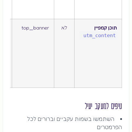
מוד
בתש
תוכן קמפיין
לא
top_banner
מש
להב
utm_content
בין
מוד
קישו
שונ
שמו
לאות
טיפים למעקב יעיל
השתמשו בשמות עקביים וברורים לכל
הפרמטרים