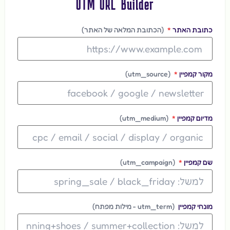
UTM URL Builder
כתובת האתר
*
(הכתובת המלאה של האתר)
מקור קמפיין
*
(utm_source)
מדיום קמפיין
*
(utm_medium)
שם קמפיין
*
(utm_campaign)
מונחי קמפיין
(utm_term - מילות מפתח)