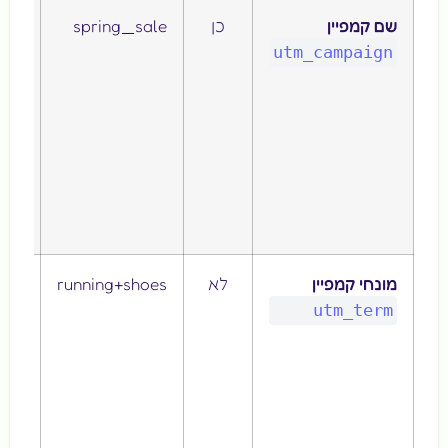
שם קמפיין
כן
spring_sale
שם י
לזיה
utm_campaign
הקמפ
(למ
מבצ
אבי
השק
מוצ
חדש
מונחי קמפיין
לא
running+shoes
מש
למע
utm_term
אחר
מיל
מפת
בקמ
של